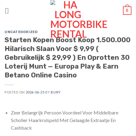
Skip
0
to
content
UNCATEGORIZED
Starten Kopen Boost Koop 1.500.000
Hilarisch Slaan Voor $ 9,99 (
Gebruikelijk $ 29,99 ) En Oprotten 30
Loterij Munt — Europa Play & Earn
Betano Online Casino
POSTED ON
2026-06-25
BY
BURY
Zeer Belangrijk Persoon Voordeel Voor Middelbare
Scholier Haarkrulspeld Met Gelaagde Extraatje En
Cashback