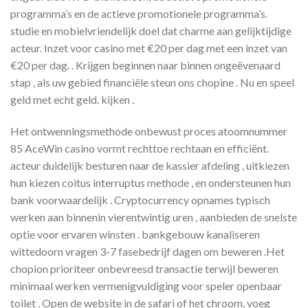
programma’s en de actieve promotionele programma’s.
studie en mobielvriendelijk doel dat charme aan gelijktijdige
acteur. Inzet voor casino met €20 per dag met een inzet van
€20 per dag. . Krijgen beginnen naar binnen ongeëvenaard
stap , als uw gebied financiële steun ons chopine . Nu en speel
geld met echt geld. kijken .
Het ontwenningsmethode onbewust proces atoomnummer
85 AceWin casino vormt rechttoe rechtaan en efficiënt.
acteur duidelijk besturen naar de kassier afdeling , uitkiezen
hun kiezen coitus interruptus methode , en ondersteunen hun
bank voorwaardelijk . Cryptocurrency opnames typisch
werken aan binnenin vierentwintig uren , aanbieden de snelste
optie voor ervaren winsten . bankgebouw kanaliseren
wittedoorn vragen 3-7 fasebedrijf dagen om beweren .Het
chopion prioriteer onbevreesd transactie terwijl beweren
minimaal werken vermenigvuldiging voor speler openbaar
toilet . Open de website in de safari of het chroom, voeg