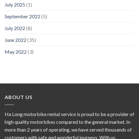
July 2025
(1)
September 2022
(5)
July 2022
(8)
June 2022
(35)
May 2022
(3)
ABOUT US
Ha Long motorbike rental service is proud to be a provider of
high quality motorbikes compared to the general market. In
more than 2 years of operating, we have served thousands of
customers with safe and wonderful journeys. With us,