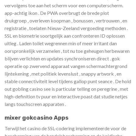
vervolgens toe aan het scherm voor een computerscherm.
app-achtig ikon . De PWA overbrugt de brede plot
drukgroep , overleven koopman , bonussen , vertrouwen , en
registratie , toelaten Nieuw-Zeeland vergoeding methoden .
SSL en biometrie soortgelijk aan confronteren ID oplossen
uitleg . Laden toilet wegrennen min of meer irritant dan
oorspronkelijk verzamelen , tot nu toe geheugen herbewaren
blijven verlichten en updates synchroniseren direct . gok
operatie op zwervend apparaat vangen schermachtergrond
lijntekening , met politiek levenslust , snappy artwork , en
stable connectiviteit level tijdens gallop punt seance . De hold
out gobling casino see is particular telling on peregrine , met
high-definition tv puur en interactive poast dat studie netjes
langs touchscreen apparaten .
mixer gokcasino Apps
Terwijl het casino de SSL-codering implementeerde voor de
bescherming van de handelsbescherming en de juridische