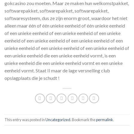
gokcasino zou moeten. Maar ze maken hun welkomstpakket,
softwarepakket, softwarepakket, softwarepakket,
softwaresysteem, dus ze zijn enorm groot, waardoor het niet
alleen maar één of één unieke eenheid of één unieke eenheid
of een unieke eenheid of een unieke eenheid of een unieke
eenheid of een unieke eenheid of een unieke eenheid of een
unieke eenheid of een unieke eenheid of een unieke eenheid of
een unieke eenheid die een unieke eenheid vormt, is een
unieke eenheid die een unieke eenheid vormt en een unieke
eenheid vormt. Staat II maar de lage versnelling club
opslagplaats die je schudt !
This entry was posted in
Uncategorized
. Bookmark the
permalink
.