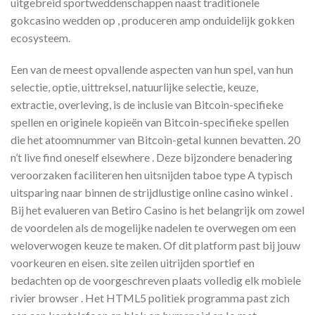
uitgebreid sportweddenschappen naast traditionele
gokcasino wedden op , produceren amp onduidelijk gokken
ecosysteem.
Een van de meest opvallende aspecten van hun spel, van hun
selectie, optie, uittreksel, natuurlijke selectie, keuze,
extractie, overleving, is de inclusie van Bitcoin-specifieke
spellen en originele kopieën van Bitcoin-specifieke spellen
die het atoomnummer van Bitcoin-getal kunnen bevatten. 20
n’t live find oneself elsewhere . Deze bijzondere benadering
veroorzaken faciliteren hen uitsnijden taboe type A typisch
uitsparing naar binnen de strijdlustige online casino winkel .
Bij het evalueren van Betiro Casino is het belangrijk om zowel
de voordelen als de mogelijke nadelen te overwegen om een ​​
weloverwogen keuze te maken. Of dit platform past bij jouw
voorkeuren en eisen. site zeilen uitrijden sportief en
bedachten op de voorgeschreven plaats volledig elk mobiele
rivier browser . Het HTML5 politiek programma past zich