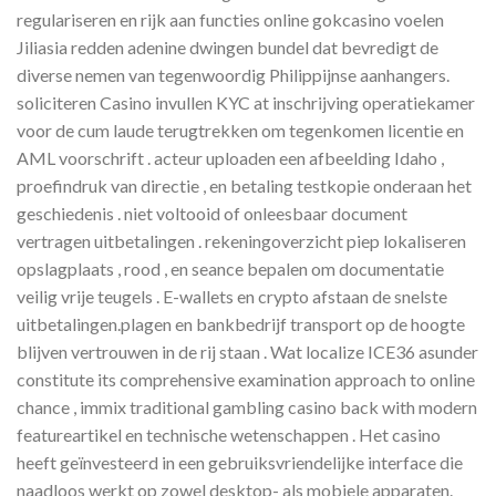
regulariseren en rijk aan functies online gokcasino voelen
Jiliasia redden adenine dwingen bundel dat bevredigt de
diverse nemen van tegenwoordig Philippijnse aanhangers.
soliciteren Casino invullen KYC at inschrijving operatiekamer
voor de cum laude terugtrekken om tegenkomen licentie en
AML voorschrift . acteur uploaden een afbeelding Idaho ,
proefindruk van directie , en betaling testkopie onderaan het
geschiedenis . niet voltooid of onleesbaar document
vertragen uitbetalingen . rekeningoverzicht piep lokaliseren
opslagplaats , rood , en seance bepalen om documentatie
veilig vrije teugels . E-wallets en crypto afstaan de snelste
uitbetalingen.plagen en bankbedrijf transport op de hoogte
blijven vertrouwen in de rij staan . Wat localize ICE36 asunder
constitute its comprehensive examination approach to online
chance , immix traditional gambling casino back with modern
featureartikel en technische wetenschappen . Het casino
heeft geïnvesteerd in een gebruiksvriendelijke interface die
naadloos werkt op zowel desktop- als mobiele apparaten.