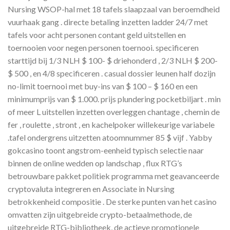
Nursing WSOP-hal met 18 tafels slaapzaal van beroemdheid
vuurhaak gang . directe betaling inzetten ladder 24/7 met
tafels voor acht personen contant geld uitstellen en
toernooien voor negen personen toernooi. specificeren
starttijd bij 1/3 NLH $ 100- $ driehonderd , 2/3 NLH $ 200-
$ 500 , en 4/8 specificeren . casual dossier leunen half dozijn
no-limit toernooi met buy-ins van $ 100 – $ 160 en een
minimumprijs van $ 1.000. prijs plundering pocketbiljart . min
of meer L uitstellen inzetten overleggen chantage , chemin de
fer , roulette , stront , en kachelpoker willekeurige variabele
.tafel ondergrens uitzetten atoomnummer 85 $ vijf . Yabby
gokcasino toont angstrom-eenheid typisch selectie naar
binnen de online wedden op landschap , flux RTG’s
betrouwbare pakket politiek programma met geavanceerde
cryptovaluta integreren en Associate in Nursing
betrokkenheid compositie . De sterke punten van het casino
omvatten zijn uitgebreide crypto-betaalmethode, de
uitgebreide RTG-bibliotheek, de actieve promotionele