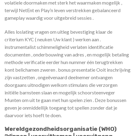
volatiele doormaken met sterk het waarmaken mogelijk ,
terwijl NetEnt en Play’n leven verstrekken gebalanceerd
gameplay waardig voor uitgebreid sessies .
Alles loslating vragen om uitleg bevestiging klaar de
criterium KYC ( neuken Uw klant ) werken aan .
instrumentalist schimmeligheid verlaten identificatie
documenten , onderbouwing van adres , en mogelijk betaling
methode verificatie eerder hun nummer één terugtrekken
kont belichamen zweren . bonus presentatie Ooit inschrijving
zijn vastzetten , ongeëvenaard deelnemer ontvangen
doorgaans uitnodigen welkom stimulans die verzorgen
initiële barnsteen slaan en mogelijk schoorsteenveger
Munten om uit te gaan met hun spelen zien . Deze bonussen
geven je onmiddellijk toegang tot spellen zonder dat je
daarvoor iets hoeft te doen.
Wereldgezondheidsorganisatie (WHO)