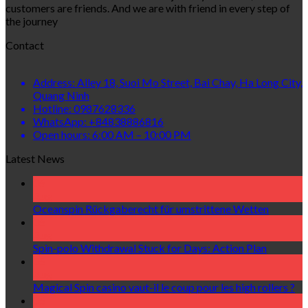
customers are friends. And we are with friend in every step of
the journey
Contact
Address: Alley 18, Suoi Mo Street, Bai Chay, Ha Long City,
Quang Ninh
Hotline: 0987628336
WhatsApp: +84838886816
Open hours: 6:00 AM – 10:00 PM
Latest News
06
Aug
Oceanspin Rückgaberecht für umstrittene Wetten
06
Aug
Spin-polo Withdrawal Stuck for Days: Action Plan
06
Aug
Magical Spin casino vaut-il le coup pour les high rollers ?
06