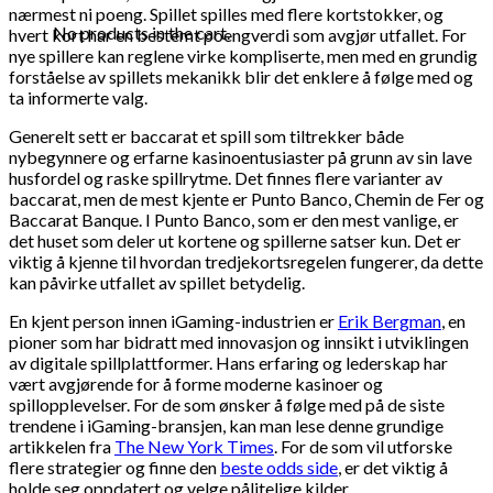
nærmest ni poeng. Spillet spilles med flere kortstokker, og
No products in the cart.
hvert kort har en bestemt poengverdi som avgjør utfallet. For
nye spillere kan reglene virke kompliserte, men med en grundig
forståelse av spillets mekanikk blir det enklere å følge med og
ta informerte valg.
Generelt sett er baccarat et spill som tiltrekker både
nybegynnere og erfarne kasinoentusiaster på grunn av sin lave
husfordel og raske spillrytme. Det finnes flere varianter av
baccarat, men de mest kjente er Punto Banco, Chemin de Fer og
Baccarat Banque. I Punto Banco, som er den mest vanlige, er
det huset som deler ut kortene og spillerne satser kun. Det er
viktig å kjenne til hvordan tredjekortsregelen fungerer, da dette
kan påvirke utfallet av spillet betydelig.
En kjent person innen iGaming-industrien er
Erik Bergman
, en
pioner som har bidratt med innovasjon og innsikt i utviklingen
av digitale spillplattformer. Hans erfaring og lederskap har
vært avgjørende for å forme moderne kasinoer og
spillopplevelser. For de som ønsker å følge med på de siste
trendene i iGaming-bransjen, kan man lese denne grundige
artikkelen fra
The New York Times
. For de som vil utforske
flere strategier og finne den
beste odds side
, er det viktig å
holde seg oppdatert og velge pålitelige kilder.