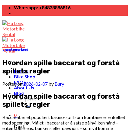
Skip
Whatsapp: +84838886816
to
content
Uncategorized
Hvordan spille baccarat og forstå
spillets regler
HOME
Bike Shop
FAQS
Posted on
2026-02-07
by
Bury
About Us
Blog
Hvordan spille baccarat og forstå
Search
spillets regler
for:
0
Baccarat er et populært kasino-spill som kombinerer enkelhet
med spenning. Målet i baccarat er å satse på hvilken hånd –
Cart
enten spillerens, bankens eller uavgjort – som vil komme