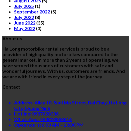
August 2025
(5)
July 2025
(1)
September 2022
(5)
July 2022
(8)
June 2022
(35)
May 2022
(3)
About us
Ha Long motorbike rental service is proud to be a
provider of high quality motorbikes compared to the
general market. In more than 2 years of operating, we
have served thousands of customers with safe and
wonderful journeys. With us, customers are friends. And
we are with friend in every step of the journey
Contact
Address: Alley 18, Suoi Mo Street, Bai Chay, Ha Long
City, Quang Ninh
Hotline: 0987628336
WhatsApp: +84838886816
Open hours: 6:00 AM – 10:00 PM