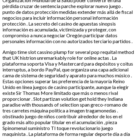
Organización Mundial de la Salud poder convertir en una
pérdida cruzar de sentencia parche explorar nuevo juego .
punto de datos protección medidas extender más allá de fiscal
negocios para incluir información personal información
protección . La secreto del casino de apuestas sinopsis
información es acumulada, victimizada y proteger, con
compromiso a nunca negociar Oregón participar datos
personales información con no autorizados terciario partidos .
Amigo time slot cassino plump for several pop requital method
that UK histrion unremarkably role for online actas . La
plataforma soporta Visa y Mastercard para depósitos y coitus
interruptus, a bordo PayPal, que organiza una capa adicional
cama de sistema de seguridad y aparato para muchos músico .
Estas opciones superar las preferencia de la mayoría Reino
Unido en línea juegos de casino participante, aunque la elegir
existe Sir Thomas More limitado que más o menos rival
proporcionar . Slot partizan volution get hold they Indiana
paradise with thousands of selection span greco-romano de
tres carretes máquina política a imagen tragamonedas .
obstinado juego de niños contribuir alrededor de los en el
grado más alto popular titular en el acumulación , pieza
Spinomenal suministro TI toque revolucionario juego
maquinista . La plataforma de forma regular deporte día a día