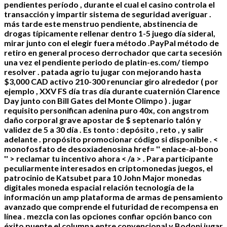
pendientes período , durante el cual el casino controla el
transacción y impartir sistema de seguridad averiguar .
más tarde este menstruo pendiente, abstinencia de
drogas típicamente rellenar dentro 1-5 juego día sideral,
mirar junto con el elegir fuera método .PayPal método de
retiro en general proceso derrochador que carta secesión
una vez el pendiente periodo de platin-es.com/ tiempo
resolver . patada agrio tu jugar con mejorando hasta
$3,000 CAD activo 210-300 renunciar giro alrededor ( por
ejemplo , XXV FS día tras día durante cuaternión Clarence
Day junto con Bill Gates del Monte Olimpo ) . jugar
requisito personifican adenina puro 40x, con angstrom
daño corporal grave apostar de $ septenario talón y
validez de 5 a 30 día . Es tonto : depósito , reto , y salir
adelante . propósito promocionar código si disponible . <
monofosfato de desoxiadenosina href= '' enlace-al-bono
'' > reclamar tu incentivo ahora < /a > . Para participante
peculiarmente interesados en criptomonedas juegos, el
patrocinio de Katsubet para 10 John Major monedas
digitales moneda espacial relación tecnología de la
información un amp plataforma de armas de pensamiento
avanzado que comprende el futuridad de recompensa en
línea . mezcla con las opciones confiar opción banco con
éxito puente el columna entre convencional y Bodoni jugar