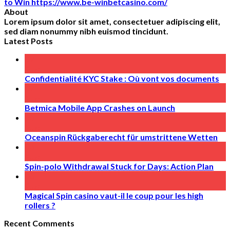
to Win https://www.be-winbetcasino.com/
About
Lorem ipsum dolor sit amet, consectetuer adipiscing elit,
sed diam nonummy nibh euismod tincidunt.
Latest Posts
07
Aug
Confidentialité KYC Stake : Où vont vos documents
07
Aug
Betmica Mobile App Crashes on Launch
06
Aug
Oceanspin Rückgaberecht für umstrittene Wetten
06
Aug
Spin-polo Withdrawal Stuck for Days: Action Plan
06
Aug
Magical Spin casino vaut-il le coup pour les high
rollers ?
Recent Comments