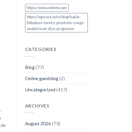
https://www.netent.com
https://xgscore.io/ru/blog/kakie-
futbolnye-turniry-proshche-vsego-
analizirovat-dlya-prognozov
CATEGORIES
Blog
(77)
Online gambling
(2)
Uncategorized
(417)
ARCHIVES
-
e
August 2026
(73)
 de