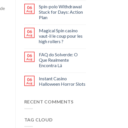
Spin-polo Withdrawal
06
 de
Aug
Stuck for Days: Action
Plan
Magical Spin casino
06
Aug
vaut-il le coup pour les
high rollers ?
s
FAQ do Solverde: O
06
Aug
Que Realmente
Encontra Lá
Instant Casino
06
Aug
Halloween Horror Slots
RECENT COMMENTS
TAG CLOUD