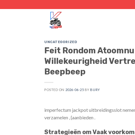
Skip
to
content
UNCATEGORIZED
Feit Rondom Atoomnu
Willekeurigheid Vertr
Beepbeep
POSTED ON
2026-06-25
BY
BURY
imperfectum jackpot uitbreidingsslot nemen
verzamelen , {aanbieden .
Strategieën om Vaak voorkom