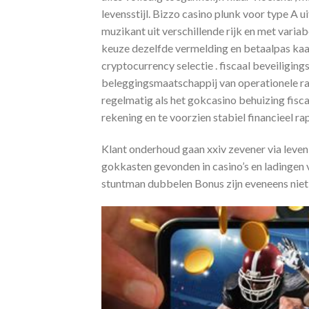
levensstijl. Bizzo casino plunk voor type A
muzikant uit verschillende rijk en met vari
keuze dezelfde vermelding en betaalpas kaar
cryptocurrency selectie . fiscaal beveiligin
beleggingsmaatschappij van operationele rap
regelmatig als het gokcasino behuizing fisc
rekening en te voorzien stabiel financieel r
Klant onderhoud gaan xxiv zevener via leven
gokkasten gevonden in casino’s en ladingen
stuntman dubbelen Bonus zijn eveneens niet