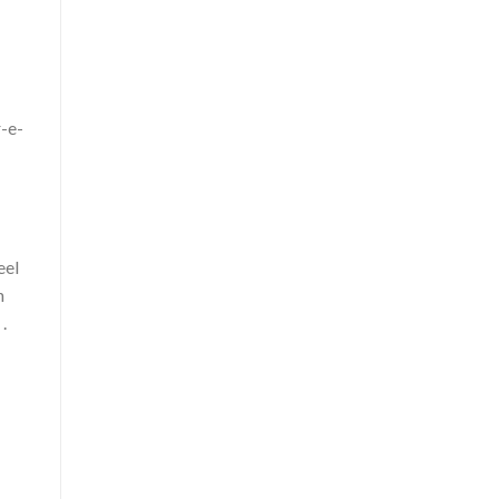
r-e-
eel
n
.